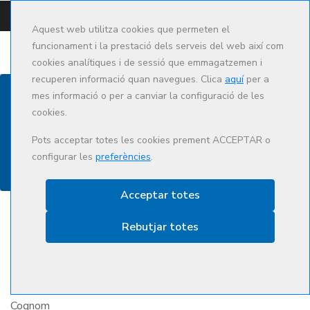
CAMPUS
CAT
ES
Aquest web utilitza cookies que permeten el
funcionament i la prestació dels serveis del web així com
cookies analítiques i de sessió que emmagatzemen i
recuperen informació quan navegues. Clica
aquí
per a
mes informació o per a canviar la configuració de les
cookies.
Contacte
Pots acceptar totes les cookies prement ACCEPTAR o
configurar les
preferències
.
Acceptar totes
Rebutjar totes
Nom
Cognom