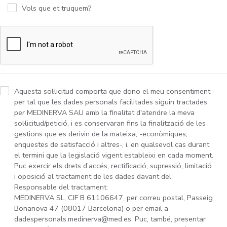
Vols que et truquem?
Aquesta sol·licitud comporta que dono el meu consentiment
per tal que les dades personals facilitades siguin tractades
per MEDINERVA SAU amb la finalitat d'atendre la meva
sol·licitud/petició, i es conservaran fins la finalització de les
gestions que es derivin de la mateixa, -econòmiques,
enquestes de satisfacció i altres-, i, en qualsevol cas durant
el termini que la legislació vigent estableixi en cada moment.
Puc exercir els drets d’accés, rectificació, supressió, limitació
i oposició al tractament de les dades davant del
Responsable del tractament:
MEDINERVA SL, CIF B 61106647, per correu postal, Passeig
Bonanova 47 (08017 Barcelona) o per email a
dadespersonals.medinerva@med.es. Puc, també, presentar