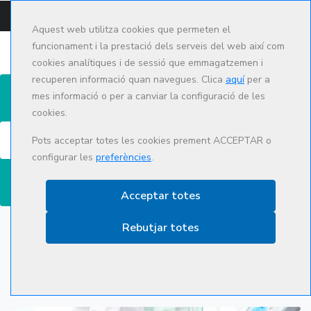
CAMPUS
CAT
ES
Aquest web utilitza cookies que permeten el
funcionament i la prestació dels serveis del web així com
cookies analítiques i de sessió que emmagatzemen i
recuperen informació quan navegues. Clica
aquí
per a
mes informació o per a canviar la configuració de les
cookies.
Cerca
Pots acceptar totes les cookies prement ACCEPTAR o
configurar les
preferències
.
Acceptar totes
Rebutjar totes
Ecografia per la Trombosi
Venosa Profunda