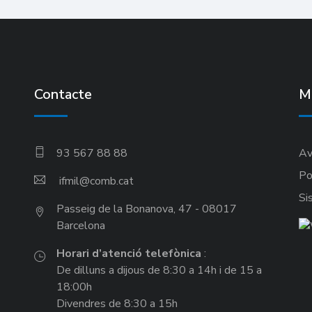
Contacte
M
93 567 88 88
Av
Po
ifmil
Si
Passeig de la Bonanova, 47 - 08017
Barcelona
Horari d’atenció telefònica
:
De dilluns a dijous de 8:30 a 14h i de 15 a
18:00h
Divendres de 8:30 a 15h