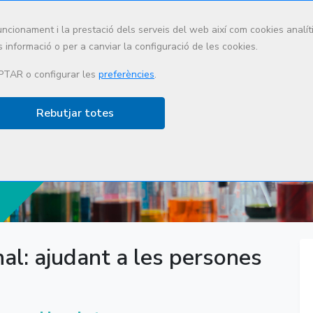
uncionament i la prestació dels serveis del web així com cookies anal
 informació o per a canviar la configuració de les cookies.
Qui som
Què fem
Lidera
PTAR o configurar les
preferències
.
Rebutjar totes
ió
nal: ajudant a les persones