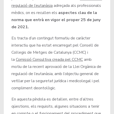
regulació de l’eutanàsia
adreçada als professionals
mèdics, on es recullen els
aspectes clau de la
norma que entrà en vigor el proper 25 de juny
de 2021.
Es tracta d’un contingut formatiu de caràcter
interactiu que ha estat encarregat pel Consell de
Col·legis de Metges de Catalunya (CCMC) i
la
Comissió Consultiva creada pel CCMC
amb
motiu de la recent aprovació de la Llei Orgànica de
regulació de l’eutanàsia, amb l’objectiu general de
vetllar per la seguretat jurídica i medicolegal i pel
compliment deontològic.
En aquesta píndola es detallen, entre d’altres
qüestions, els requisits, algunes situacions a tenir
en compte o el funcionament del procediment que