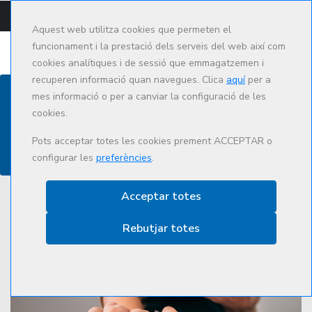
CAMPUS
CAT
ES
Aquest web utilitza cookies que permeten el
funcionament i la prestació dels serveis del web així com
cookies analítiques i de sessió que emmagatzemen i
recuperen informació quan navegues. Clica
aquí
per a
mes informació o per a canviar la configuració de les
cookies.
Actualitat
Pots acceptar totes les cookies prement ACCEPTAR o
configurar les
preferències
.
Acceptar totes
Rebutjar totes