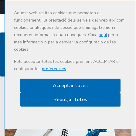
CAMPUS
CAT
ES
Aquest web utilitza cookies que permeten el
funcionament i la prestació dels serveis del web així com
cookies analítiques i de sessió que emmagatzemen i
recuperen informació quan navegues. Clica
aquí
per a
mes informació o per a canviar la configuració de les
cookies.
Actualitat
Pots acceptar totes les cookies prement ACCEPTAR o
configurar les
preferències
.
Acceptar totes
Rebutjar totes