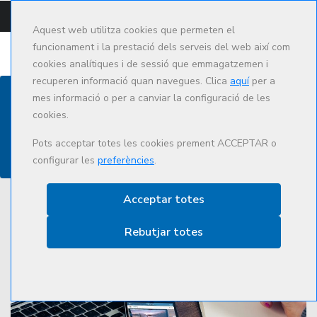
CAMPUS
CAT
ES
Aquest web utilitza cookies que permeten el
funcionament i la prestació dels serveis del web així com
cookies analítiques i de sessió que emmagatzemen i
recuperen informació quan navegues. Clica
aquí
per a
mes informació o per a canviar la configuració de les
cookies.
Actualitat
Pots acceptar totes les cookies prement ACCEPTAR o
configurar les
preferències
.
Acceptar totes
Rebutjar totes