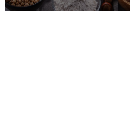
Institut de Formació Mèdica i
Lideratge
Un catálogo creciente