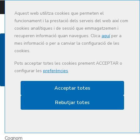
CAMPUS
CAT
ES
Aquest web utilitza cookies que permeten el
funcionament i la prestació dels serveis del web així com
cookies analítiques i de sessió que emmagatzemen i
recuperen informació quan navegues. Clica
aquí
per a
mes informació o per a canviar la configuració de les
cookies.
Contacte
Pots acceptar totes les cookies prement ACCEPTAR o
configurar les
preferències
.
Acceptar totes
Rebutjar totes
Nom
Cognom