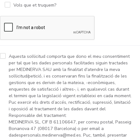
Vols que et truquem?
Aquesta sol·licitud comporta que dono el meu consentiment
per tal que les dades personals facilitades siguin tractades
per MEDINERVA SAU amb la finalitat d'atendre la meva
sol·licitud/petició, i es conservaran fins la finalització de les
gestions que es derivin de la mateixa, -econòmiques,
enquestes de satisfacció i altres-, i, en qualsevol cas durant
el termini que la legislació vigent estableixi en cada moment.
Puc exercir els drets d’accés, rectificació, supressió, limitació
i oposició al tractament de les dades davant del
Responsable del tractament:
MEDINERVA SL, CIF B 61106647, per correu postal, Passeig
Bonanova 47 (08017 Barcelona) o per email a
dadespersonals.medinerva@med.es. Puc, també, presentar