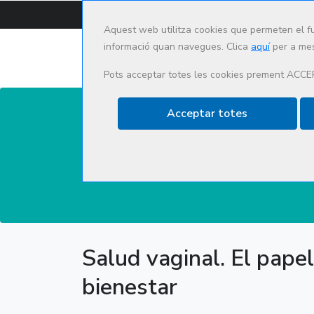
CAT
ES
Aquest web utilitza cookies que permeten el f
informació quan navegues. Clica
aquí
per a mes
Pots acceptar totes les cookies prement ACCE
Acceptar totes
Actualización e innova
Salud vaginal. El papel
bienestar