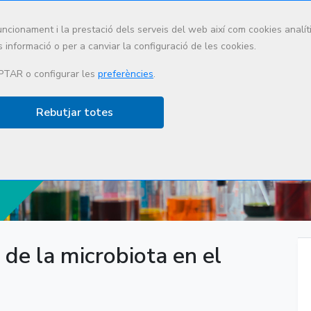
uncionament i la prestació dels serveis del web així com cookies anal
 informació o per a canviar la configuració de les cookies.
Qui som
Què fem
Lidera
PTAR o configurar les
preferències
.
Rebutjar totes
ción
 de la microbiota en el