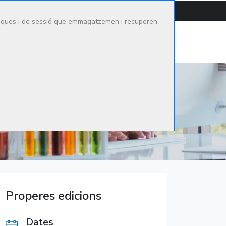
CONTACTAR
CAMPUS
ítiques i de sessió que emmagatzemen i recuperen
tge Mèdic
Oferta formativa
Actualitat
Cerca
Properes edicions
Dates