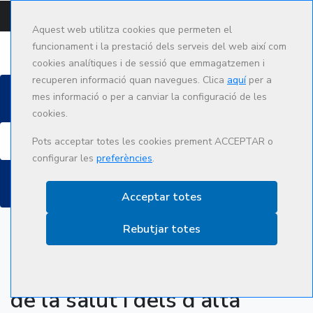
CAMPUS
CAT
ES
Aquest web utilitza cookies que permeten el
funcionament i la prestació dels serveis del web així com
cookies analítiques i de sessió que emmagatzemen i
recuperen informació quan navegues. Clica
aquí
per a
mes informació o per a canviar la configuració de les
cookies.
Cerca
Pots acceptar totes les cookies prement ACCEPTAR o
configurar les
preferències
.
Acceptar totes
Rebutjar totes
Diploma d’especialització en
la salut dels professionals
de la salut i dels d’alta