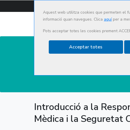
CAT
ES
Aquest web utilitza cookies que permeten el f
informació quan navegues. Clica
aquí
per a mes
Pots acceptar totes les cookies prement ACCE
Acceptar totes
Actualització i innovac
Introducció a la Respo
Mèdica i la Seguretat C