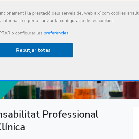
uncionament i la prestació dels serveis del web així com cookies anal
 informació o per a canviar la configuració de les cookies.
Qui som
Què fem
Lidera
PTAR o configurar les
preferències
.
Rebutjar totes
ió
nsabilitat Professional
línica