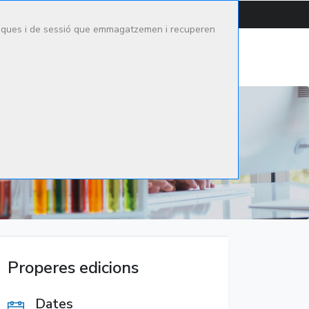
CONTACTAR
CAMPUS
ítiques i de sessió que emmagatzemen i recuperen
tge Mèdic
Oferta formativa
Actualitat
Cerca
Properes edicions
Dates