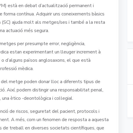
PM) està en debat d’actualització permanent i
 forma contínua. Adquirir uns coneixements bàsics
 (SC) ajuda molt als metges/ses i també a la resta
una actuació més segura.
 metges per presumpte error, negligència,
èdica estan experimentant un lleuger increment à
U o d’alguns països anglosaxons, el que està
professió mèdica.
al del metge poden donar lloc a diferents tipus de
ció. Així, podem distingir una responsabilitat penal,
, una ètico -deontològica i col·legial.
ció de riscos, seguretat del pacient, protocols i
ficament. A més, com un fenomen de resposta a aquesta
s de treball en diverses societats científiques, que