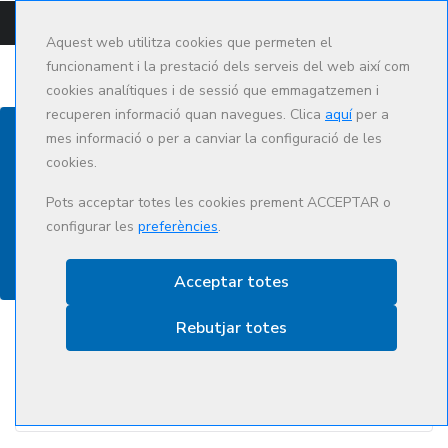
CAMPUS
CAT
ES
Aquest web utilitza cookies que permeten el
funcionament i la prestació dels serveis del web així com
cookies analítiques i de sessió que emmagatzemen i
recuperen informació quan navegues. Clica
aquí
per a
mes informació o per a canviar la configuració de les
cookies.
Oferta formativa
Pots acceptar totes les cookies prement ACCEPTAR o
configurar les
preferències
.
Acceptar totes
Rebutjar totes