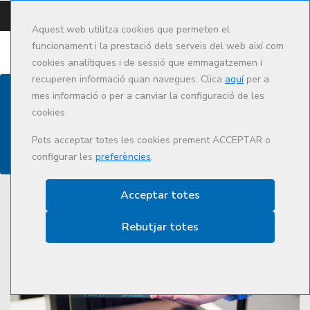
CAMPUS
CAT
ES
Aquest web utilitza cookies que permeten el
funcionament i la prestació dels serveis del web així com
cookies analítiques i de sessió que emmagatzemen i
recuperen informació quan navegues. Clica
aquí
per a
mes informació o per a canviar la configuració de les
cookies.
Actualitat
Pots acceptar totes les cookies prement ACCEPTAR o
configurar les
preferències
.
Acceptar totes
Rebutjar totes