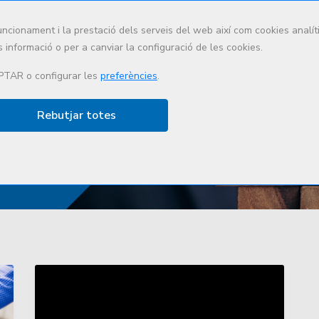
uncionament i la prestació dels serveis del web així com cookies anal
 informació o per a canviar la configuració de les cookies.
Qui som
Què fem
Lidera
PTAR o configurar les
preferències
.
Rebutjar totes