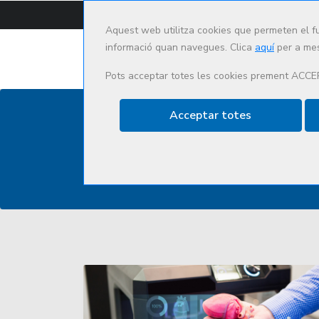
CAT
ES
Aquest web utilitza cookies que permeten el f
informació quan navegues. Clica
aquí
per a mes
Pots acceptar totes les cookies prement ACCE
Acceptar totes
Actualitat