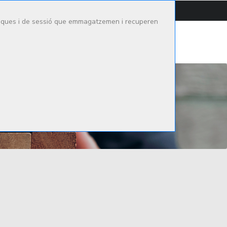
CONTACTAR
CAMPUS
ítiques i de sessió que emmagatzemen i recuperen
tge Mèdic
Oferta formativa
Actualitat