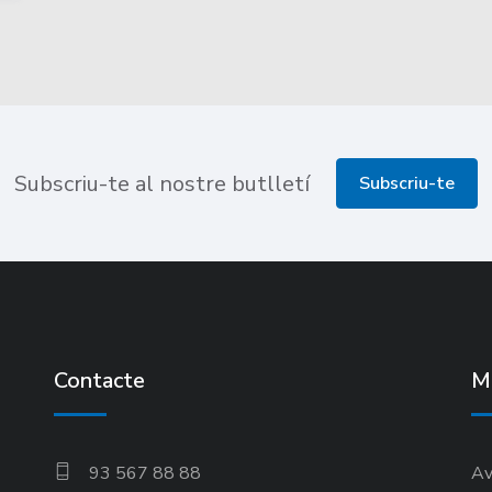
Subscriu-te al nostre butlletí
Subscriu-te
Contacte
M
93 567 88 88
Av